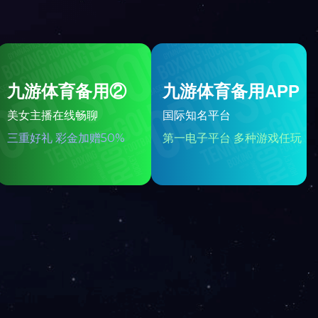
2014-08-28
2014-08-28
2014-08-28
2014-08-28
2014-08-28
们