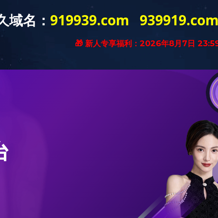
公司简介
新闻资讯
三亿体育_
联系我
三亿(中国)
一站式服务
官方网站