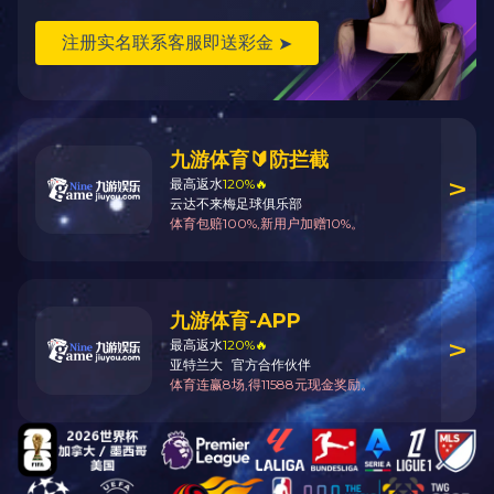
湖南花石陶瓷玻璃机械有限...
2014-08-28
真空练泥机提高了生产效率
2014-08-28
瓷砖加工设备企业之间的竞...
2014-08-28
关于带式压滤机厂家产业竞...
2014-08-28
陶瓷机械装备自动化是大势...
2014-08-28
查看详细
公司简介
新闻资讯
三亿体育_三亿(中国)一站式服务官方网站
联系
我们
技术支持：
竞网智赢
开云足球(中国)官方网站
|
米兰网web站
|
九游（9Game）官方网站
|
华体会官