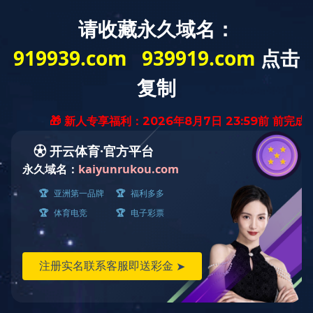
咨询热线：
073157860025
公司简介
新闻资讯
三亿体育_
联系我们
三亿(中国)
一站式服务
官方网站
三亿体育_三亿(中国)一站式服务官方网站
查看更多