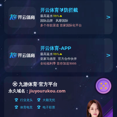
XTN-32...
TCYL95...
TC10Q2...
TCZL35...
TCZL25...
球磨机
L
公司简介
三亿体育_三亿(中国)一站式服务官方网站
，创建于一九九零年，原名
湘潭县花石陶瓷机械有限公司，占地面积35000平方米，公司技术力量雄
厚，现有职工200余人，其中高级工程师8名，技术人员22名，拥有各类先
进加工及检测...
查看详细
N
新闻资讯