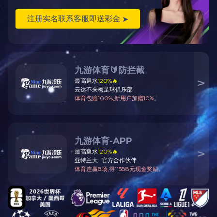
湖南花石陶瓷玻璃机械有限...
2014-08-28
真空练泥机提高了生产效率
2014-08-28
瓷砖加工设备企业之间的竞...
2014-08-28
关于带式压滤机厂家产业竞...
2014-08-28
陶瓷机械装备自动化是大势...
2014-08-28
查看详细
公司简介
新闻资讯
三亿体育_三亿(中国)一站式服务官方网站
联系
我们
技术支持：
竞网智赢
开云足球(中国)官方网站
|
米兰网web站
|
九游（9Game）官方网站
|
华体会官