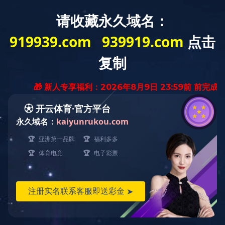
咨询热线：
073157860025
公司简介
新闻资讯
三亿体育_
联系我们
三亿(中国)
一站式服务
官方网站
三亿体育_三亿(中国)一站式服务官方网站
查看更多