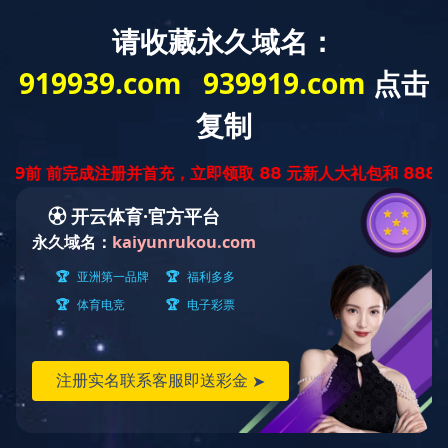
咨询热线：
073157860025
公司简介
新闻资讯
三亿体育_
联系我们
三亿(中国)
一站式服务
官方网站
三亿体育_三亿(中国)一站式服务官方网站
查看更多