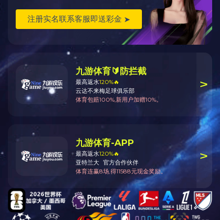
湖南花石陶瓷玻璃机械有限...
2014-08-28
真空练泥机提高了生产效率
2014-08-28
瓷砖加工设备企业之间的竞...
2014-08-28
关于带式压滤机厂家产业竞...
2014-08-28
陶瓷机械装备自动化是大势...
2014-08-28
查看详细
公司简介
新闻资讯
三亿体育_三亿(中国)一站式服务官方网站
联系
我们
技术支持：
竞网智赢
开云足球(中国)官方网站
|
米兰网web站
|
九游（9Game）官方网站
|
华体会官