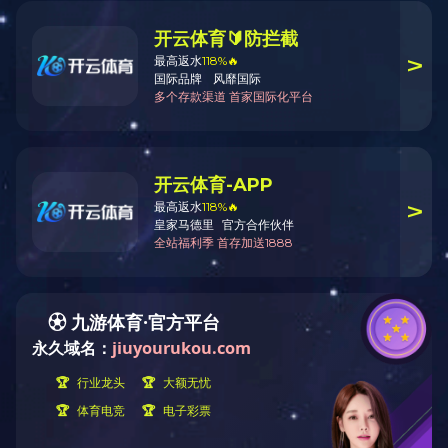
XTN-32...
TCYL95...
TC10Q2...
TCZL35...
TCZL25...
球磨机
L
公司简介
三亿体育_三亿(中国)一站式服务官方网站
，创建于一九九零年，原名
湘潭县花石陶瓷机械有限公司，占地面积35000平方米，公司技术力量雄
厚，现有职工200余人，其中高级工程师8名，技术人员22名，拥有各类先
进加工及检测...
查看详细
N
新闻资讯