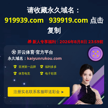
咨询热线：
073157860025
公司简介
新闻资讯
三亿体育_
联系我们
三亿(中国)
一站式服务
官方网站
三亿体育_三亿(中国)一站式服务官方网站
查看更多